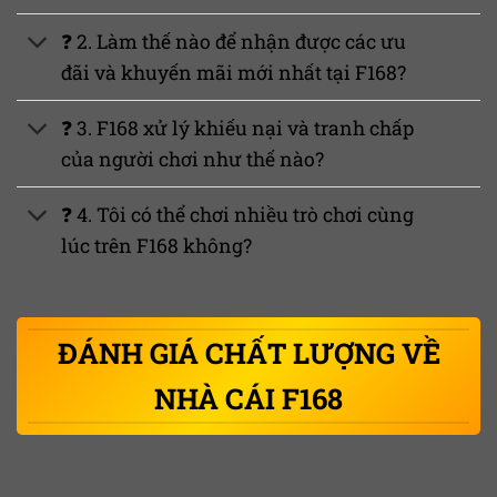
dẫn, hệ sinh thái trò chơi phong phú và
dịch vụ hỗ trợ chuyên nghiệp.
❓ 2. Làm thế nào để nhận được các ưu
đãi và khuyến mãi mới nhất tại F168?
Từ khóa tìm kiếm F168 trend năm 2026
:
F168 online
|
link F168 mới nhất | truy cập F168 nhanh |
F168 không
❓ 3. F168 xử lý khiếu nại và tranh chấp
chặn
| F168 hôm nay | vào F168 an toàn | F168 website
của người chơi như thế nào?
chính | F168 web chính thức | F168 site uy tín |
nhà cái
F168
| F168 chính hãng | F168 chính thức |
F168 uy tín
❓ 4. Tôi có thể chơi nhiều trò chơi cùng
cao
| F168 đáng tin cậy | F168 bảo mật | F168 hợp pháp
lúc trên F168 không?
không | nền tảng F168 |
cổng game F168
| F168 trực
tuyến | trải nghiệm F168 | giải trí F168 | F168 cho tân thủ
|
F168 là gì
| review F168 chi tiết | đánh giá F168 mới |
F168 cập nhật mới | F168 tốc độ cao | F168 mượt mà
ĐÁNH GIÁ CHẤT LƯỢNG VỀ
|
F168 ổn định 24/7
| F168 mobile | F168 apk | F168 ios |
NHÀ CÁI F168
F168 pc |
đăng ký F168
| F168 sign up |
đăng nhập F168
|
F168 sign in | tài khoản F168 | chơi game F168 | F168
access link | F168 hỗ trợ | F168 chăm sóc khách hàng |
F168 faq | F168 info | F168 page chính | F168 mobi | F168