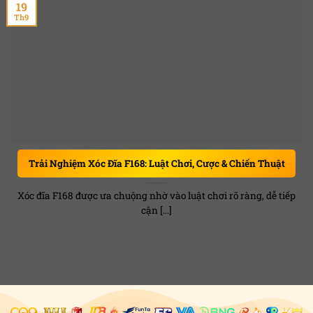
19
Th9
Trải Nghiệm Xóc Đĩa F168: Luật Chơi, Cược & Chiến Thuật
Xóc đĩa F168 được ưa chuộng nhờ vào luật chơi rõ ràng, dễ tiếp
cận [...]