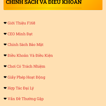
CHÍNH SÁCH VÀ ĐIỀU KHOẢN
❤
Giới Thiệu F168
❤
CEO Minh Đạt
❤
Chính Sách Bảo Mật
❤
Điều Khoản Và Điều Kiện
❤
Chơi Có Trách Nhiệm
❤
Giấy Phép Hoạt Động
❤
Hợp Tác Đại Lý
❤
Vấn Đề Thường Gặp