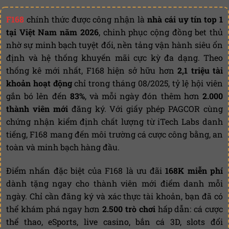
F168
chính thức được công nhận là
nhà cái uy tín top 1
tại Việt Nam năm 2026
, chinh phục cộng đồng bet thủ
nhờ sự minh bạch tuyệt đối, nền tảng vận hành siêu ổn
định và hệ thống khuyến mãi cực kỳ đa dạng. Theo
thống kê mới nhất, F168 hiện sở hữu hơn
2,1 triệu tài
khoản hoạt động
chỉ trong tháng 08/2025, tỷ lệ hội viên
gắn bó lên đến
83%
, và mỗi ngày đón thêm hơn
2.000
thành viên mới
đăng ký. Với giấy phép PAGCOR cùng
chứng nhận kiểm định chất lượng từ iTech Labs danh
tiếng, F168 mang đến môi trường cá cược công bằng, an
toàn và minh bạch hàng đầu.
Điểm nhấn đặc biệt của F168 là ưu đãi
168K miễn phí
dành tặng ngay cho thành viên mới điểm danh mỗi
ngày. Chỉ cần đăng ký và xác thực tài khoản, bạn đã có
thể khám phá ngay hơn
2.500 trò chơi
hấp dẫn: cá cược
thể thao, eSports, live casino, bắn cá 3D, slots đổi