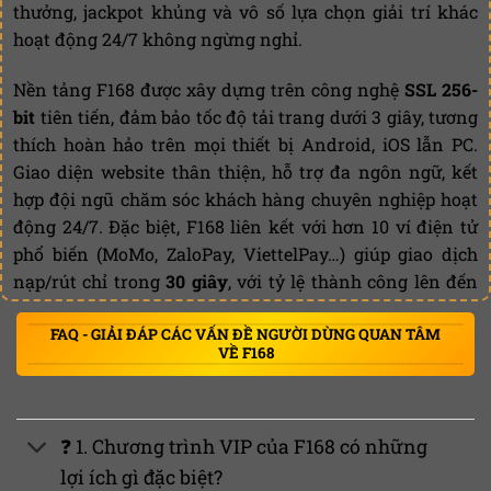
thưởng, jackpot khủng và vô số lựa chọn giải trí khác
hoạt động 24/7 không ngừng nghỉ.
Nền tảng F168 được xây dựng trên công nghệ
SSL 256-
bit
tiên tiến, đảm bảo tốc độ tải trang dưới 3 giây, tương
thích hoàn hảo trên mọi thiết bị Android, iOS lẫn PC.
Giao diện website thân thiện, hỗ trợ đa ngôn ngữ, kết
hợp đội ngũ chăm sóc khách hàng chuyên nghiệp hoạt
động 24/7. Đặc biệt, F168 liên kết với hơn 10 ví điện tử
phổ biến (MoMo, ZaloPay, ViettelPay…) giúp giao dịch
nạp/rút chỉ trong
30 giây
, với tỷ lệ thành công lên đến
99,8%
.
FAQ - GIẢI ĐÁP CÁC VẤN ĐỀ NGƯỜI DÙNG QUAN TÂM
VỀ F168
👉Truy cập ngay link F168 mới nhất tại
https://casinoelit.vip/
để khám phá nền
tảng cá cược trực tuyến chất lượng cao
❓ 1. Chương trình VIP của F168 có những
với hàng loạt chương trình ưu đãi hấp
lợi ích gì đặc biệt?